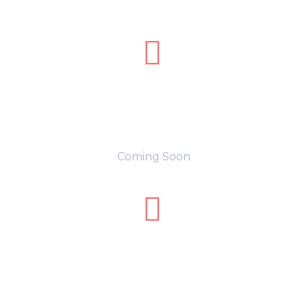


Address
Coming Soon


Email