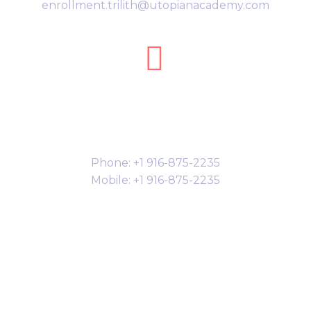
enrollment.trilith@utopianacademy.com


Phones
Phone: +1 916-875-2235
Mobile: +1 916-875-2235
Follow us on: